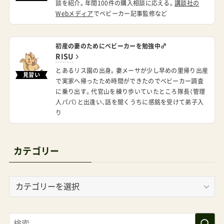
談を紹介。年間100件の購入相談に応える。
講談社の
Webメディア
でベビーカー記事監修など
初産の妻のためにベビーカーを勉強中♂
RISU
とあるリス園の出身。妻メーサが少し早めの里帰り出産
見習い
で実家へ帰ったため時間ができたのでベビーカー調査
に乗り出す。代官山を練り歩いていたところ隊長（管理
人パパ）と出逢い、話を聞くうちに感銘を受けて弟子入
り
カテゴリー
カ
テ
ゴ
リ