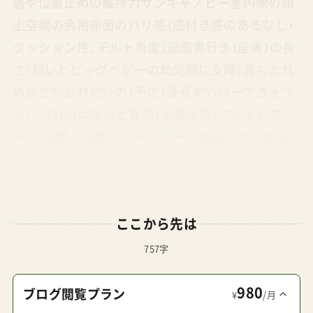
感や位置止めの維持力サンキャノピー室内側の頭
上空間の余裕座面のハリ感（底付き感のあるなし・
クッション性、チルト角度）座面奥行き（座奥）の長
さ（短いとビッグベビーの幼児期に支障）背もたれ
の長さがどれだけの（予定）身長をカバーできそう
か（～42cmは短いと覚悟）足置き場（フットレス
ト）の位置と形状フットブレーキの掛けやすさ足
入れしやすさタイヤの質感（表面処理）走行時のタ
イヤノイズ触り心地（ハンドルやバンパーバーな
ど。良い商品にはニヤリな感動がある）操舵しやす
ここから先は
さ（ハンドル形状・アライメント）生地やパーツ（リ
ベット処理、シート裏や荷物カゴの素材）の質感周
757字
りの人たちとのかぶりやすさ保証対応電話つなが
980
りやすさ・応対品質販売メーカーの戦略の真摯さ
ブログ閲覧プラン
¥
/月