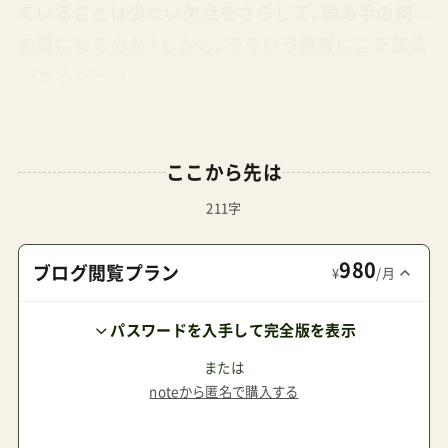
ていることは少ない欠点をさらして、読み手の何
の得になるのか？しかし、そういう情報にこそ価値
があるだろう
ここから先は
211字
980
ブログ閲覧プラン
¥
/月
パスワードを入手して完全版を表示
または
noteから匿名で購入する