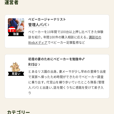
運営者
ベビーカージャーナリスト
管理人パパ
ベビーカーを10年間で100台以上押し比べてきた体験
執筆
談を紹介。年間100件の購入相談に応える。
講談社の
Webメディア
でベビーカー記事監修など
初産の妻のためにベビーカーを勉強中♂
RISU
とあるリス園の出身。妻メーサが少し早めの里帰り出産
見習い
で実家へ帰ったため時間ができたのでベビーカー調査
に乗り出す。代官山を練り歩いていたところ隊長（管理
人パパ）と出逢い、話を聞くうちに感銘を受けて弟子入
り
カテゴリー