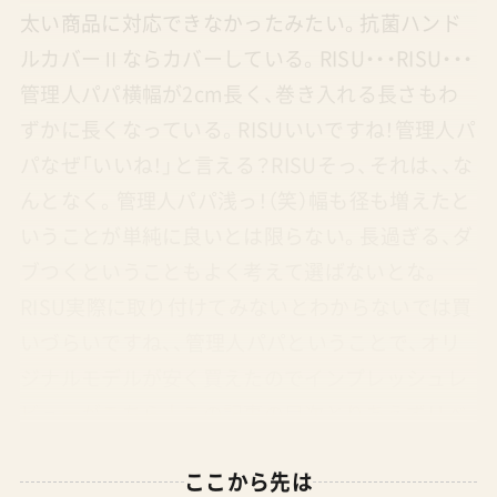
太い商品に対応できなかったみたい。抗菌ハンド
ルカバーⅡならカバーしている。RISU・・・RISU・・・
管理人パパ横幅が2cm長く、巻き入れる長さもわ
ずかに長くなっている。RISUいいですね！管理人パ
パなぜ「いいね！」と言える？RISUそっ、それは、、な
んとなく。管理人パパ浅っ！（笑）幅も径も増えたと
いうことが単純に良いとは限らない。長過ぎる、ダ
ブつくということもよく考えて選ばないとな。
RISU実際に取り付けてみないとわからないでは買
いづらいですね、、管理人パパということで、オリ
ジナルモデルが安く買えたのでインプレッシュレ
ビューがこちら↓この記事の目次とりあえずリベ
ルとビングルに付けてみた圧倒的にリベルにはNG
ここから先は
っぽい。そういう人にはAmazonが・・・ サイベック