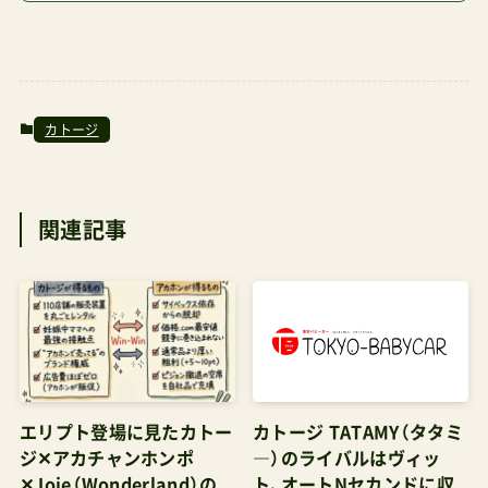
ェアした投稿管理人パパの感想結構ごわつく径の
細いハンドルではダブつくAmazonのノーブラン
ド品よりは良さそうおしゃれ持ち用というよりも
子ども向き（バンパーバー用）に改良できそうとい
カトージ
うことで検証した結果、ハンドルカバー用という
よりも別の用途を見つける結果に。RISUハンドル
関連記事
径の細い国内メーカーのベビーカーだと、手の中
でカバーが遊ぶ可能性があるので慎重にね。 ベビ
ーカー用抗菌ハンドルカバーII カトージ Amazon
で探す 楽天市場で探す Yahoo!で探す カトージの
最安値·安心の購入術ここがポイントJoieの国内
総販売代理店はカトージが務めているカトージの
エリプト登場に見たカトー
カトージ TATAMY（タタミ
オリジナルベビーカーはカトージ直営店で購入で
ジ✕アカチャンホンポ
―）のライバルはヴィッ
きるが店舗によって店頭展示品が異なるので事前
✕Joie（Wonderland）の
ト、オートNセカンドに収