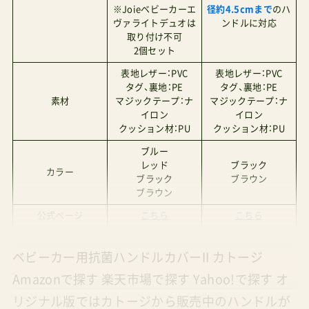
※Joieベビーカーエ
径約4.5cmまで
のハ
ヴァライトデュオは
ンドルに対応
取り付け不可
2個セット
表地レザー：PVC
表地レザー：PVC
タグ、裏地：PE
タグ、裏地：PE
素材
マジックテープ：ナ
マジックテープ：ナ
イロン
イロン
クッション材：PU
クッション材：PU
ブルー
レッド
ブラック
カラー
ブラック
ブラウン
ブラウン
公式ページ
こちら
こちら
ベビーカー用抗菌ハンドルカバーII カトージ
Amazonで探す 楽天市場で探す Yahoo!で探す オ
リジナル版ではカトージから販売中のハンドルが