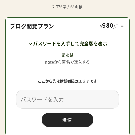
スリベルハンドルカバー(ブラック) ノーブランド
2,236字 / 68画像
品 Amazonで探す 楽天市場で探す Yahoo!で探す
980
管理人パパう～ん、、本当に素敵なのはこちら。こ
ブログ閲覧プラン
¥
/月
の投稿をInstagramで見る
パスワードを入手して完全版を表示
NozomiInoue(@nozon4321)がシェアした投稿管
理人パパ売ってるものだけが買えるものではない
または
noteから匿名で購入する
ということだね。RISUハンドメイドなので販売は
しておられないそうです。管理人パパハンドルに
ここから先は購読者限定エリアです
直接縫い付けているとのこと。無責任なこもれ話
2023年のリベル・リニューアルではこのあたりの
ハンドル改良をしてくるのではないかと予想しま
す。バタフライにも付けてみたそう、日本製です。
送信
この投稿をInstagramで見る
TOKYOBESTSTROLLERS(@tokyo_babycar)がシ