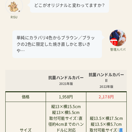
どこがオリジナルと変わってますか？
RISU
単純にカラバリ4色からブラウン／ブラッ
クの2色に限定した焼き直しかと思いき
管理人パパ
や…
抗菌ハンドルカバー
抗菌ハンドルカバー
Ⅱ
2021年版
2022年版
価格
1,958円
2,178円
縦13×横15.5cm
縦13×横5.5cm
取付可能サイズ：直
縦13.5×横17.5cm
径約4cmまでのハン
縦13.5×横5.7cm
サイズ
ドルに対応
取付可能サイズ：
直