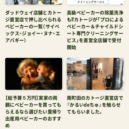
イヤー2023 Amazon.co.jp prime明日までにお届
ダッドウェイ店舗とカトー
高級ベビーカーの除菌洗浄
け
ジ直営店で押し比べられる
も⁉カトージが「プロによる
ベビーカーの一覧（サイベ
ベビーカー＆チャイルドシ
ックス・ジョイー・ヌナ・エ
ート専門クリーニングサー
アバギー）
ビス」を直営全店舗で受付
開始
【総予算５万円】実家の両
南町田のカトージ直営店で
親にベビーカーを買っても
『かるいdeちゅ』を触らせ
らえるなら選びたい里帰り
てもらいました。
出産用ベビーカーのおすす
め