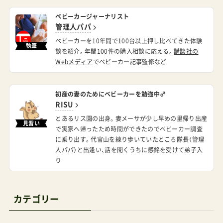
ベビーカージャーナリスト
管理人パパ
ベビーカーを10年間で100台以上押し比べてきた体験
執筆
談を紹介。年間100件の購入相談に応える。
講談社の
Webメディア
でベビーカー記事監修など
初産の妻のためにベビーカーを勉強中♂
RISU
とあるリス園の出身。妻メーサが少し早めの里帰り出産
見習い
で実家へ帰ったため時間ができたのでベビーカー調査
に乗り出す。代官山を練り歩いていたところ隊長（管理
人パパ）と出逢い、話を聞くうちに感銘を受けて弟子入
り
カテゴリー