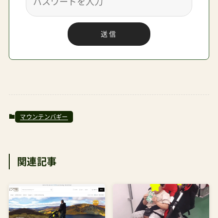
リス米国発売日2023年6月2022年2月2022年1月
2021年6月2017年4月2018年2月2021年10月2011
送信
年11月対象生後1ヶ月頃～4歳頃(～22kg)まで生後
1ヶ月頃～4歳頃(～22kg)まで新生児～20kgまで（5
歳頃）新生児～6ヶ月頃まで新生児〜18kg（5歳頃）
新生児〜15kg新生児～体重15kg（36ヵ月頃）生後1
カ月から3歳頃までサイズ幅×奥行×高さ展開時：
65×93×100～110cm(一人乗り)65×106×100～
マウンテンバギー
110cm(二人乗り)折畳時：65×54×74.5cm(一人乗
り)65×74×74.5cm(二人乗り)■一人乗り展開時：
関連記事
60×85-106×111㎝折畳時：60×52×90cm■年
子・二歳差二人乗り展開時：74×85-106×111㎝折
畳時：74×52×90cm■双子二人乗り展開時：
60×85-106×111㎝折畳時：60×52×90cm展開