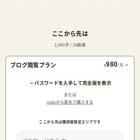
楽天市場で探す Yahoo!で探す デュエット 二人乗
りベビーカーマウンテンバギーナノデュオ
+cocoon2つセット Amazonで探す 楽天市場で探
ここから先は
す Yahoo!で探す ナノデュオ+cocoon Joieベビー
カーエアツインシェール ¥32,800 A型二人乗りエ
2,943字 / 24画像
アツインのレビュー Amazonで探す 楽天市場で探
980
す Yahoo!で探す エアツイン Graco(グレコ)二人乗
ブログ閲覧プラン
¥
/月
りベビーカーデュオスポーツ ¥28,980 A型二人乗
パスワードを入手して完全版を表示
りデュオスポーツのレビュー Amazonで探す 楽天
市場で探す Yahoo!で探す デュオスポーツブラン
または
noteから匿名で購入する
ドサイベックスバガブーフィルアンドテッズベビ
ーゼンマウンテンバギーマウンテンバギージョイ
ここから先は購読者限定エリアです
ーグレコ発祥国ドイツオランダニュージーランド
フランスニュージーランドニュージーランドイギ