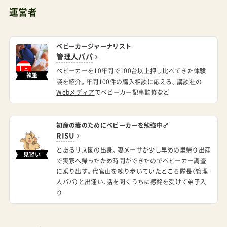
運営者
ベビーカージャーナリスト
管理人パパ
ベビーカーを10年間で100台以上押し比べてきた体験
執筆
談を紹介。年間100件の購入相談に応える。
講談社の
Webメディア
でベビーカー記事監修など
初産の妻のためにベビーカーを勉強中♂
RISU
とあるリス園の出身。妻メーサが少し早めの里帰り出産
見習い
で実家へ帰ったため時間ができたのでベビーカー調査
に乗り出す。代官山を練り歩いていたところ隊長（管理
人パパ）と出逢い、話を聞くうちに感銘を受けて弟子入
り