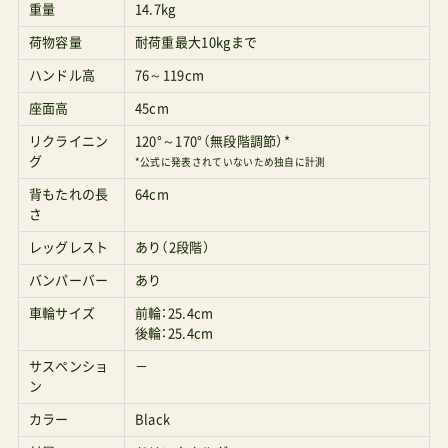
重量
14.7kg
荷物容量
耐荷重最大10kgまで
ハンドル高
76～119cm
座面高
45cm
リクライニン
120°～170°（無段階調節）*
グ
*公式に発表されていないため独自に計測
背もたれの長
64cm
さ
レッグレスト
あり（2段階）
バンパーバー
あり
車輪サイズ
前輪：25.4cm
後輪：25.4cm
サスペンショ
－
ン
カラー
Black