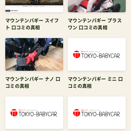
時：59×84×59cm折畳時：59×86×35cm展開時：
44×173×106cm折畳時：24×52×44cm(YOYOコ
マウンテンバギー スイフ
マウンテンバギー プラス
ネクト)18×52×44cm(YOYO2本体)展開時：
ト 口コミの真相
ワン 口コミの真相
65×114×100cm折畳時：65×40×86cm展開時：
73×84×100cm折畳時：73×28×51.5cm展開時：
75.5×79×102.5cm折畳時：75.5×45×94.5cm展
開時：77×78×102cm折畳時：77×34×101cm重
量12.9kg(一人乗り)16.9kg(二人乗り)12.3kg(一人
乗り)14.9kg(二人乗り)15kg(一人乗り)18.2kg(二
マウンテンバギー ナノ 口
マウンテンバギー ミニ 口
コミの真相
コミの真相
人乗り)16.2kg(二人乗り)14.7kg12kg(本体9kg）
11.3kg10.1kg荷物容量10kgまで10kgまで10kgま
で9kgまで10kgまで8kgまで4.5kgまで5kgまでサ
スペンション全輪全輪前輪全輪なし後輪全輪不明
トラベルシステム可可可可可可不可不可価格