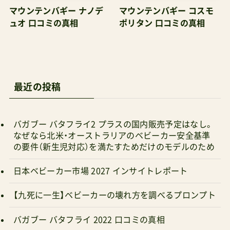
¥148,500¥240,900¥165,000¥182,380¥126,500¥1
マウンテンバギー ナノデ
マウンテンバギー コスモ
24,300¥30,580¥39,160公式サイト
ュオ 口コミの真相
ポリタン 口コミの真相
CYBEXBugabooPhil&TedsSTOKKEMountainBug
gyMountainBuggyJoieGraco
最近の投稿
バガブー バタフライ2 プラスの国内販売予定はなし。
なぜなら北米・オーストラリアのベビーカー安全基準
の要件（新生児対応）を満たすためだけのモデルのため
日本ベビーカー市場 2027 インサイトレポート
【九死に一生】ベビーカーの壊れ方を調べるプロンプト
バガブー バタフライ 2022 口コミの真相